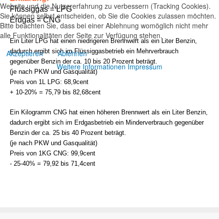
Website und die Nutzererfahrung zu verbessern (Tracking Cookies).
Flüssiggas = LPG
Sie können selbst entscheiden, ob Sie die Cookies zulassen möchten.
Erdgas = CNG
Bitte beachten Sie, dass bei einer Ablehnung womöglich nicht mehr
alle Funktionalitäten der Seite zur Verfügung stehen.
Ein Liter LPG hat einen niedrigeren Brennwert als ein Liter Benzin,
dadurch ergibt sich im Flüssiggasbetrieb ein Mehrverbrauch
Akzeptieren
Ablehnen
gegenüber Benzin der ca. 10 bis 20 Prozent beträgt.
Weitere Informationen
Impressum
(je nach PKW und Gasqualität)
Preis von 1L LPG: 68,9cent
+ 10-20% = 75,79 bis 82,68cent
Ein Kilogramm CNG hat einen höheren Brennwert als ein Liter Benzin,
dadurch ergibt sich im Erdgasbetrieb ein Minderverbrauch gegenüber
Benzin der ca. 25 bis 40 Prozent beträgt.
(je nach PKW und Gasqualität)
Preis von 1KG CNG: 99,9cent
- 25-40% = 79,92 bis 71,4cent