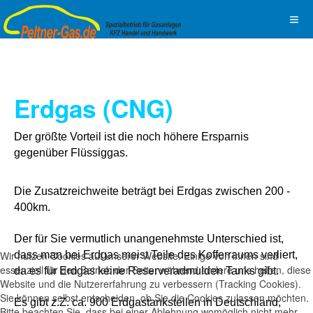
Erdgas (CNG)
Der größte Vorteil ist die noch höhere Ersparnis
gegenüber Flüssiggas.
Die Zusatzreichweite beträgt bei Erdgas zwischen 200 -
400km.
Der für Sie vermutlich unangenehmste Unterschied ist,
Wir nutzen Cookies auf unserer Website. Einige von ihnen sind
dass man bei Erdgas meist Teile des Kofferraums verliert,
essenziell für den Betrieb der Seite, während andere uns helfen, diese
da es für Erdgas keine Reserveradmulden Tanks gibt.
Website und die Nutzererfahrung zu verbessern (Tracking Cookies).
Sie können selbst entscheiden, ob Sie die Cookies zulassen möchten.
Es gibt z.Z. ca. 900 Erdgastankstellen in Deutschland,
Bitte beachten Sie, dass bei einer Ablehnung womöglich nicht mehr