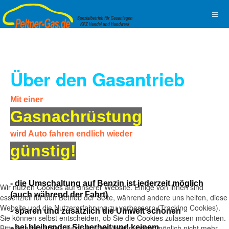
Über den Gasantrieb
Mit einer
Gasnachrüstung
wird Auto fahren endlich wieder
günstig!
- die Umschaltung auf Benzin ist jederzeit möglich
Wir nutzen Cookies auf unserer Website. Einige von ihnen sind
(auch während der Fahrt)
essenziell für den Betrieb der Seite, während andere uns helfen, diese
Website und die Nutzererfahrung zu verbessern (Tracking Cookies).
- sparen und zusätzlich die Umwelt schonen
Sie können selbst entscheiden, ob Sie die Cookies zulassen möchten.
Bitte beachten Sie, dass bei einer Ablehnung womöglich nicht mehr
- bei bleibender Sicherheit und keinem